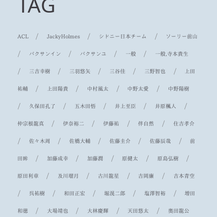
TAG
/
/
/
ACL
JackyHolmes
シドニー日本チーム
ソーリー前山
/
/
/
/
パクサンイン
パクサンユ
一般
一般,寺本貴生
/
/
/
/
/
三吉幸樹
三羽悠矢
三谷佳
三野智也
上田
/
/
/
/
祐輔
上田陽貴
中村風太
中野太愛
中野陽樹
/
/
/
/
/
久保田孔了
五木田悟
井上至臣
井原楓人
/
/
/
/
仲宗根龍真
伊奈裕二
伊藤祐
伴自然
住吉孝介
/
/
/
/
/
佐々木周
佐橋大輔
佐藤圭介
佐藤辰哉
前
/
/
/
/
/
田眸
加藤成幸
加藤潤
原健太
原島弘樹
/
/
/
/
原田利章
及川瑠月
古川龍星
吉岡廉
吉本青空
/
/
/
/
/
呉祐樹
和田正宏
堀滉二郎
塩澤智裕
増田
/
/
/
/
和徳
大場靖也
大林慶輝
天田悠太
奥田龍公