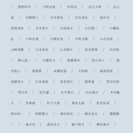
/
/
/
/
/
奥野将平
宇野友貴
安真也
定久大希
宮元
/
/
/
/
/
凌
宮崎隆士
宮本聖也
宮本靖史
家田卓
/
/
/
/
富岡高校
寺本貴生
小城奏太
小川楊二
小幡和
/
/
/
/
/
弘
小林弘典
小檜宏晃
小野寺樹
山中真哉
/
/
/
/
山崎竜騎
山本和也
山本紳介
岡本潤哉
岩内陸
/
/
/
/
/
崎山諒一
川瀬浩太
廣瀬澪央
影山淳人
徳
/
/
/
/
/
市寛人
徳野舜
成瀬利通
手島研
掃部智寛
/
/
/
/
斎藤碧斗
日高貴裕
曽我茂行
服部蓮
望月信昭
/
/
/
/
/
望月昇
望月謙
木平翔太
木村瑞月
木村颯
/
/
/
/
/
太
李東俊
村下大地
東洸太郎
松尾拓竜
/
/
/
/
染谷祐一
栢野敬之
桑田祐也
桶谷亮太
棚橋健
/
/
/
/
/
二
森京次
森安洋文
榎戸皓平
樽谷誠司