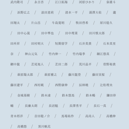
/
/
/
/
武内隆司
永吉杏
江口拓海
河原ひかり
泉雄斗
/
/
/
/
/
浜野広之
浪田恵莉
清水一平
湯澤大佑
瀧
/
/
/
/
田翔太
片山昌
牛島寛明
牧田啓希
犀川稔久
/
/
/
/
/
田中心晟
田中準也
田中理菜
田川慎太郎
/
/
/
/
田所昇
田村明大
短期留学
石井英貴
石本真里
/
/
/
/
/
奈
神山元気
竹内伸一
竹内瑞季
細江悠真
/
/
/
/
網中龍
芝尾旭人
芝田二郎
荒川晶平
菅野裕貴
/
/
/
/
/
萩原陽太郎
萩原雅之
藤川龍登
藤田実桜
/
/
/
/
藤田遼平
西村純
西野康伸
辰林暁
辻松理央
/
/
/
/
/
金城基樹
鈴木凌
鈴木悠馬
鈴木暢
鎌田倖
/
/
/
/
/
輔
長廉太朗
長沼魁
長澤秀平
長石一真
/
/
/
/
青木将洋
音田聡ノ介
馬場祐作
高尚人
高橋伸
/
/
高橋悠
黒川帆花