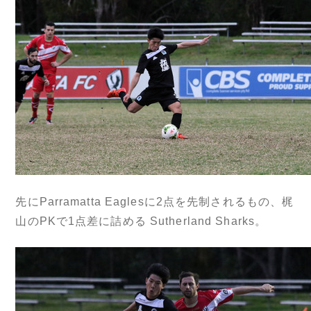
先にParramatta Eaglesに2点を先制されるもの、梶
山のPKで1点差に詰める Sutherland Sharks。