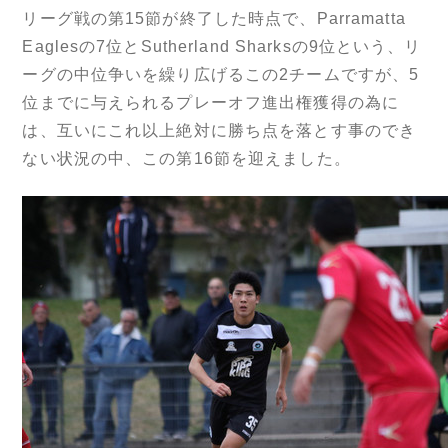
リーグ戦の第15節が終了した時点で、Parramatta
Eaglesの7位とSutherland Sharksの9位という、リ
ーグの中位争いを繰り広げるこの2チームですが、5
位までに与えられるプレーオフ進出権獲得の為に
は、互いにこれ以上絶対に勝ち点を落とす事のでき
ない状況の中、この第16節を迎えました。