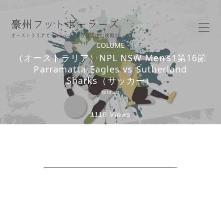
豪州フットボーラーズ
オーストラリアでチャレンジする選手達の挑戦記
COLUME
（オーストラリア）NPL NSW Men’s1第16節
Parramatta Eagles vs Sutherland
Sharks（サッカー）
2016.4.7
1118 Views