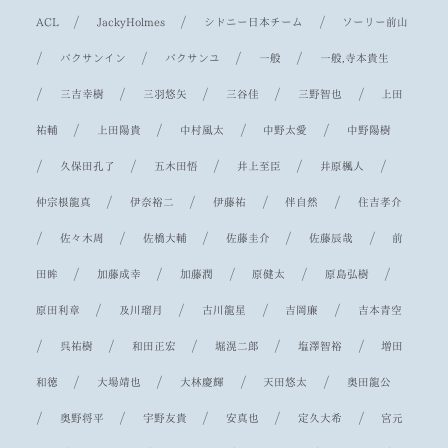
/
/
/
ACL
JackyHolmes
シドニー日本チーム
ソーリー前山
/
/
/
/
パクサンイン
パクサンユ
一般
一般,寺本貴生
/
/
/
/
/
三吉幸樹
三羽悠矢
三谷佳
三野智也
上田
/
/
/
/
祐輔
上田陽貴
中村風太
中野太愛
中野陽樹
/
/
/
/
/
久保田孔了
五木田悟
井上至臣
井原楓人
/
/
/
/
仲宗根龍真
伊奈裕二
伊藤祐
伴自然
住吉孝介
/
/
/
/
/
佐々木周
佐橋大輔
佐藤圭介
佐藤辰哉
前
/
/
/
/
/
田眸
加藤成幸
加藤潤
原健太
原島弘樹
/
/
/
/
原田利章
及川瑠月
古川龍星
吉岡廉
吉本青空
/
/
/
/
/
呉祐樹
和田正宏
堀滉二郎
塩澤智裕
増田
/
/
/
/
和徳
大場靖也
大林慶輝
天田悠太
奥田龍公
/
/
/
/
/
奥野将平
宇野友貴
安真也
定久大希
宮元