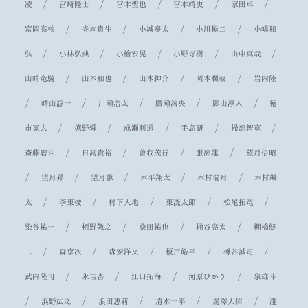
/
/
/
/
/
凌
宮崎隆士
宮本聖也
宮本靖史
家田卓
/
/
/
/
富岡高校
寺本貴生
小城奏太
小川楊二
小幡和
/
/
/
/
/
弘
小林弘典
小檜宏晃
小野寺樹
山中真哉
/
/
/
/
山崎竜騎
山本和也
山本紳介
岡本潤哉
岩内陸
/
/
/
/
/
崎山諒一
川瀬浩太
廣瀬澪央
影山淳人
徳
/
/
/
/
/
市寛人
徳野舜
成瀬利通
手島研
掃部智寛
/
/
/
/
斎藤碧斗
日高貴裕
曽我茂行
服部蓮
望月信昭
/
/
/
/
/
望月昇
望月謙
木平翔太
木村瑞月
木村颯
/
/
/
/
/
太
李東俊
村下大地
東洸太郎
松尾拓竜
/
/
/
/
染谷祐一
栢野敬之
桑田祐也
桶谷亮太
棚橋健
/
/
/
/
/
二
森京次
森安洋文
榎戸皓平
樽谷誠司
/
/
/
/
武内隆司
永吉杏
江口拓海
河原ひかり
泉雄斗
/
/
/
/
/
浜野広之
浪田恵莉
清水一平
湯澤大佑
瀧