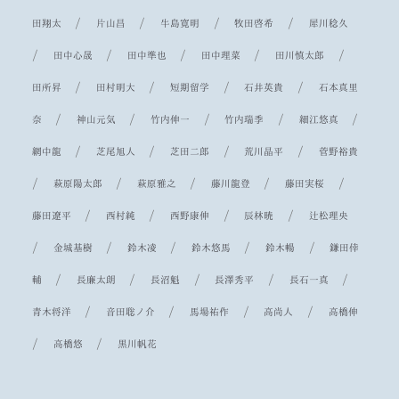
/
/
/
/
田翔太
片山昌
牛島寛明
牧田啓希
犀川稔久
/
/
/
/
/
田中心晟
田中準也
田中理菜
田川慎太郎
/
/
/
/
田所昇
田村明大
短期留学
石井英貴
石本真里
/
/
/
/
/
奈
神山元気
竹内伸一
竹内瑞季
細江悠真
/
/
/
/
網中龍
芝尾旭人
芝田二郎
荒川晶平
菅野裕貴
/
/
/
/
/
萩原陽太郎
萩原雅之
藤川龍登
藤田実桜
/
/
/
/
藤田遼平
西村純
西野康伸
辰林暁
辻松理央
/
/
/
/
/
金城基樹
鈴木凌
鈴木悠馬
鈴木暢
鎌田倖
/
/
/
/
/
輔
長廉太朗
長沼魁
長澤秀平
長石一真
/
/
/
/
青木将洋
音田聡ノ介
馬場祐作
高尚人
高橋伸
/
/
高橋悠
黒川帆花