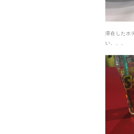
滞在したホ
い、、、