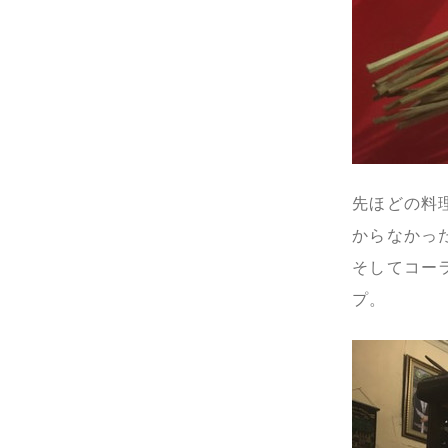
先ほどの料
からなかっ
そしてコー
プ。