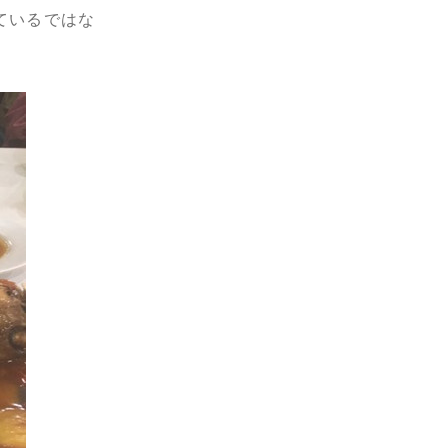
ているではな
。