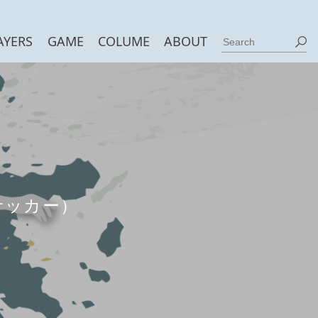
AYERS
GAME
COLUME
ABOUT
サッカー）