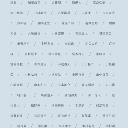
/
/
/
/
/
田眸
加藤成幸
加藤潤
原健太
原島弘樹
/
/
/
/
原田利章
及川瑠月
古川龍星
吉岡廉
吉本青空
/
/
/
/
/
呉祐樹
和田正宏
堀滉二郎
塩澤智裕
増田
/
/
/
/
和徳
大場靖也
大林慶輝
天田悠太
奥田龍公
/
/
/
/
/
奥野将平
宇野友貴
安真也
定久大希
宮元
/
/
/
/
/
凌
宮崎隆士
宮本聖也
宮本靖史
家田卓
/
/
/
/
富岡高校
寺本貴生
小城奏太
小川楊二
小幡和
/
/
/
/
/
弘
小林弘典
小檜宏晃
小野寺樹
山中真哉
/
/
/
/
山崎竜騎
山本和也
山本紳介
岡本潤哉
岩内陸
/
/
/
/
/
崎山諒一
川瀬浩太
廣瀬澪央
影山淳人
徳
/
/
/
/
/
市寛人
徳野舜
成瀬利通
手島研
掃部智寛
/
/
/
/
斎藤碧斗
日高貴裕
曽我茂行
服部蓮
望月信昭
/
/
/
/
/
望月昇
望月謙
木平翔太
木村瑞月
木村颯