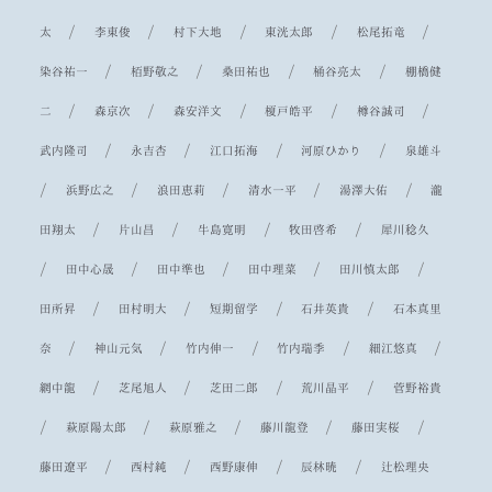
/
/
/
/
/
太
李東俊
村下大地
東洸太郎
松尾拓竜
/
/
/
/
染谷祐一
栢野敬之
桑田祐也
桶谷亮太
棚橋健
/
/
/
/
/
二
森京次
森安洋文
榎戸皓平
樽谷誠司
/
/
/
/
武内隆司
永吉杏
江口拓海
河原ひかり
泉雄斗
/
/
/
/
/
浜野広之
浪田恵莉
清水一平
湯澤大佑
瀧
/
/
/
/
田翔太
片山昌
牛島寛明
牧田啓希
犀川稔久
/
/
/
/
/
田中心晟
田中準也
田中理菜
田川慎太郎
/
/
/
/
田所昇
田村明大
短期留学
石井英貴
石本真里
/
/
/
/
/
奈
神山元気
竹内伸一
竹内瑞季
細江悠真
/
/
/
/
網中龍
芝尾旭人
芝田二郎
荒川晶平
菅野裕貴
/
/
/
/
/
萩原陽太郎
萩原雅之
藤川龍登
藤田実桜
/
/
/
/
藤田遼平
西村純
西野康伸
辰林暁
辻松理央