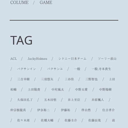
COLUME
/
GAME
TAG
/
/
/
ACL
JackyHolmes
シドニー日本チーム
ソーリー前山
/
/
/
/
パクサンイン
パクサンユ
一般
一般,寺本貴生
/
/
/
/
/
三吉幸樹
三羽悠矢
三谷佳
三野智也
上田
/
/
/
/
祐輔
上田陽貴
中村風太
中野太愛
中野陽樹
/
/
/
/
/
久保田孔了
五木田悟
井上至臣
井原楓人
/
/
/
/
仲宗根龍真
伊奈裕二
伊藤祐
伴自然
住吉孝介
/
/
/
/
/
佐々木周
佐橋大輔
佐藤圭介
佐藤辰哉
前