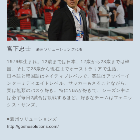
宮下忠士
豪州ソリューションズ代表
1979年生まれ。12歳までは日本、12歳から23歳までは韓
国、そして23歳から現在までオーストラリアで生活。
日本語と韓国語はネイティブレベルで、英語はアッパーイ
ンターミディエイトレベル。サッカーもさることながら、
実は無類のバスケ好き。特にNBAが好きで、シーズン中に
は必ず毎日2試合は観戦するほど。好きなチームはフェニッ
クス・サンズ。
■豪州ソリューションズ
http://goshusolutions.com/