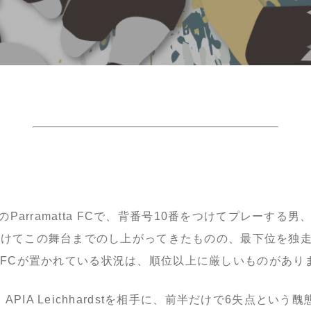
L1のParramatta FCで、背番号10番をつけてプレーする
掛けてこの舞台までのし上がってきたものの、最下位を独
atta FCが置かれている状況は、順位以上に厳しいものがあり
APIA Leichhardstを相手に、前半だけで6失点という