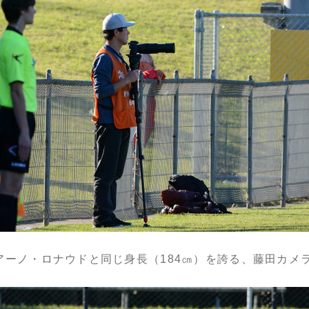
アーノ・ロナウドと同じ身長（184㎝）を誇る、藤田カメ