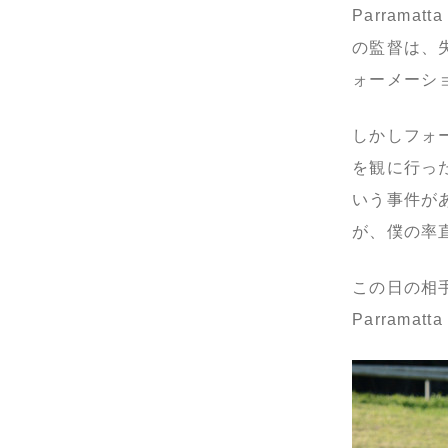
Parrama
の監督は、
ォーメーシ
しかしフォー
を観に行っ
いう事件が
が、僕の率
この日の相手
Parram