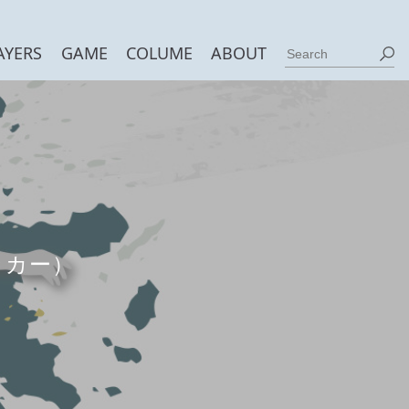
AYERS
GAME
COLUME
ABOUT
ッカー）