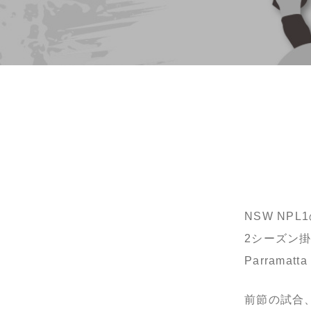
NSW NP
2シーズン
Parram
前節の試合、