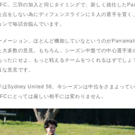
tta FC。三羽の加入と同じタイミングで、新しく就任したParra
失点をしない為にディフェンスラインに５人の選手を置く
ョンで毎試合臨んでいます。
メーション、ほとんど機能していなというのがParramatt
た大多数の意見。もちろん、シーズン中盤での中心選手達
あったにせよ、もっと戦えるチームをつくれるはずでしょ
直な意見です。
はSydney United 58。今シーズンは中位をさまよっ
atta FCにとっては厳しい相手には変わりません。