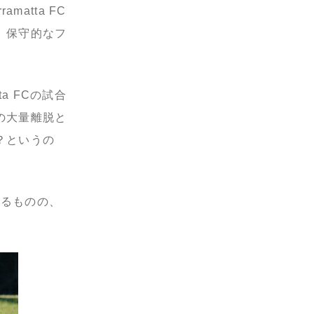
matta FC
、保守的なフ
a FCの試合
の大量離脱と
？というの
ているものの、