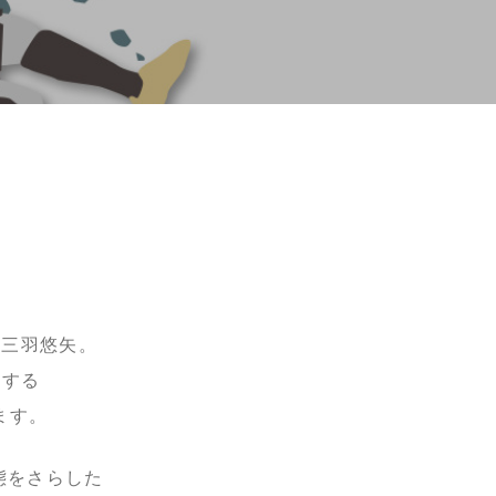
男、三羽悠矢。
走する
ます。
醜態をさらした