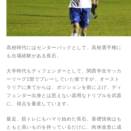
高校時代にはセンターバックとして、高校選手権に
も出場経験がある長石。
大学時代もディフェンダーとして、関西学生サッカ
ーリーグ1部でプレーしていた彼ですが、オースト
ラリアに来てからは、ポジションを前に上げ、ディ
フェンダー出身とは思えない器用なドリブルを武器
に、得点を量産しています。
最近、筋トレにもハマり始めた長石。基礎技術はも
ともと高いものを持っているだけに、肉体改造に成