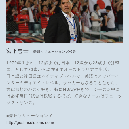
宮下忠士
豪州ソリューションズ代表
1979年生まれ。12歳までは日本、12歳から23歳までは韓
国、そして23歳から現在までオーストラリアで生活。
日本語と韓国語はネイティブレベルで、英語はアッパーイ
ンターミディエイトレベル。サッカーもさることながら、
実は無類のバスケ好き。特にNBAが好きで、シーズン中に
は必ず毎日2試合は観戦するほど。好きなチームはフェニッ
クス・サンズ。
■豪州ソリューションズ
http://goshusolutions.com/