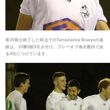
第20節が終了した時点でのTarrawanna Blueysの成
績は、10勝5敗5引き分け、プレーオフ進出圏内であ
る4位につけています。