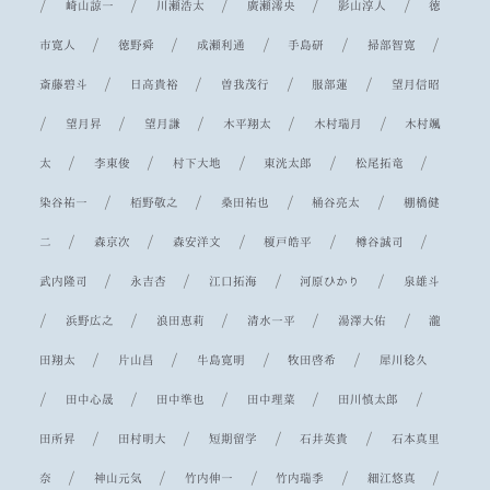
/
/
/
/
/
崎山諒一
川瀬浩太
廣瀬澪央
影山淳人
徳
/
/
/
/
/
市寛人
徳野舜
成瀬利通
手島研
掃部智寛
/
/
/
/
斎藤碧斗
日高貴裕
曽我茂行
服部蓮
望月信昭
/
/
/
/
/
望月昇
望月謙
木平翔太
木村瑞月
木村颯
/
/
/
/
/
太
李東俊
村下大地
東洸太郎
松尾拓竜
/
/
/
/
染谷祐一
栢野敬之
桑田祐也
桶谷亮太
棚橋健
/
/
/
/
/
二
森京次
森安洋文
榎戸皓平
樽谷誠司
/
/
/
/
武内隆司
永吉杏
江口拓海
河原ひかり
泉雄斗
/
/
/
/
/
浜野広之
浪田恵莉
清水一平
湯澤大佑
瀧
/
/
/
/
田翔太
片山昌
牛島寛明
牧田啓希
犀川稔久
/
/
/
/
/
田中心晟
田中準也
田中理菜
田川慎太郎
/
/
/
/
田所昇
田村明大
短期留学
石井英貴
石本真里
/
/
/
/
/
奈
神山元気
竹内伸一
竹内瑞季
細江悠真