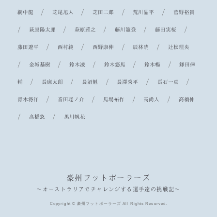
/
/
/
/
網中龍
芝尾旭人
芝田二郎
荒川晶平
菅野裕貴
/
/
/
/
/
萩原陽太郎
萩原雅之
藤川龍登
藤田実桜
/
/
/
/
藤田遼平
西村純
西野康伸
辰林暁
辻松理央
/
/
/
/
/
金城基樹
鈴木凌
鈴木悠馬
鈴木暢
鎌田倖
/
/
/
/
/
輔
長廉太朗
長沼魁
長澤秀平
長石一真
/
/
/
/
青木将洋
音田聡ノ介
馬場祐作
高尚人
高橋伸
/
/
高橋悠
黒川帆花
豪州フットボーラーズ
〜オーストラリアでチャレンジする選手達の挑戦記〜
Copyright © 豪州フットボーラーズ All Rights Reserved.