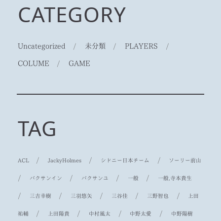
CATEGORY
Uncategorized
/
未分類
/
PLAYERS
/
COLUME
/
GAME
TAG
/
/
/
ACL
JackyHolmes
シドニー日本チーム
ソーリー前山
/
/
/
/
パクサンイン
パクサンユ
一般
一般,寺本貴生
/
/
/
/
/
三吉幸樹
三羽悠矢
三谷佳
三野智也
上田
/
/
/
/
祐輔
上田陽貴
中村風太
中野太愛
中野陽樹