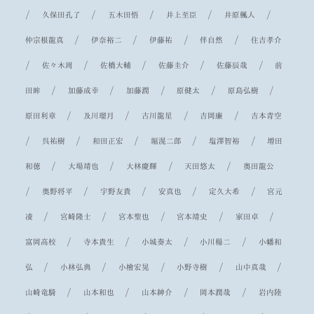
/
/
/
/
/
久保田孔了
五木田悟
井上至臣
井原楓人
/
/
/
/
仲宗根龍真
伊奈裕二
伊藤祐
伴自然
住吉孝介
/
/
/
/
/
佐々木周
佐橋大輔
佐藤圭介
佐藤辰哉
前
/
/
/
/
/
田眸
加藤成幸
加藤潤
原健太
原島弘樹
/
/
/
/
原田利章
及川瑠月
古川龍星
吉岡廉
吉本青空
/
/
/
/
/
呉祐樹
和田正宏
堀滉二郎
塩澤智裕
増田
/
/
/
/
和徳
大場靖也
大林慶輝
天田悠太
奥田龍公
/
/
/
/
/
奥野将平
宇野友貴
安真也
定久大希
宮元
/
/
/
/
/
凌
宮崎隆士
宮本聖也
宮本靖史
家田卓
/
/
/
/
富岡高校
寺本貴生
小城奏太
小川楊二
小幡和
/
/
/
/
/
弘
小林弘典
小檜宏晃
小野寺樹
山中真哉
/
/
/
/
山崎竜騎
山本和也
山本紳介
岡本潤哉
岩内陸