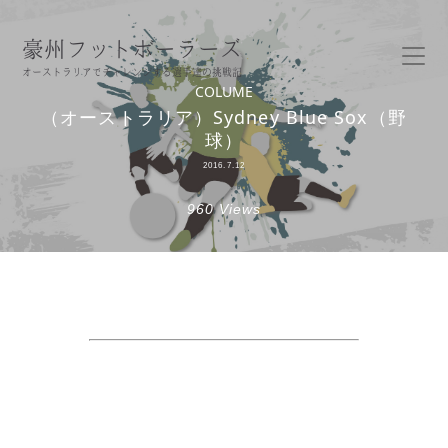
豪州フットボーラーズ
オーストラリアでチャレンジする選手達の挑戦記
COLUME
（オーストラリア）Sydney Blue Sox（野
球）
2016.7.12
960 Views