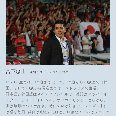
宮下忠士
豪州ソリューションズ代表
1979年生まれ。12歳までは日本、12歳から23歳までは韓
国、そして23歳から現在までオーストラリアで生活。
日本語と韓国語はネイティブレベルで、英語はアッパーイ
ンターミディエイトレベル。サッカーもさることながら、
実は無類のバスケ好き。特にNBAが好きで、シーズン中に
は必ず毎日2試合は観戦するほど。好きなチームはフェニッ