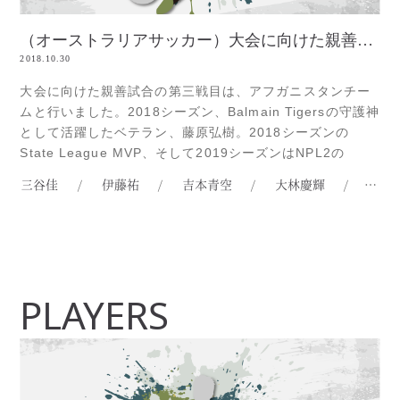
（オーストラリアサッカー）大会に向けた親善試合・アフガニスタン戦
2018.10.30
大会に向けた親善試合の第三戦目は、アフガニスタンチー
ムと行いました。2018シーズン、Balmain Tigersの守護神
として活躍したベテラン、藤原弘樹。2018シーズンの
State League MVP、そして2019シーズンはNPL2の
Bankstown Berriesと契約した、犀川稔久。2018シーズ
三谷佳
/
伊藤祐
/
吉本青空
/
大林慶輝
/
岡本
ン、NPL2のRydalmere FCでプレーした、近藤太。プレシ
ーズンに足を骨折し、Read more...
PLAYERS