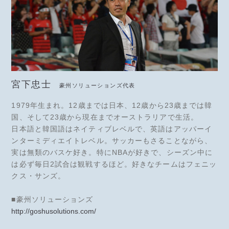
宮下忠士
豪州ソリューションズ代表
1979年生まれ。12歳までは日本、12歳から23歳までは韓
国、そして23歳から現在までオーストラリアで生活。
日本語と韓国語はネイティブレベルで、英語はアッパーイ
ンターミディエイトレベル。サッカーもさることながら、
実は無類のバスケ好き。特にNBAが好きで、シーズン中に
は必ず毎日2試合は観戦するほど。好きなチームはフェニッ
クス・サンズ。
■豪州ソリューションズ
http://goshusolutions.com/