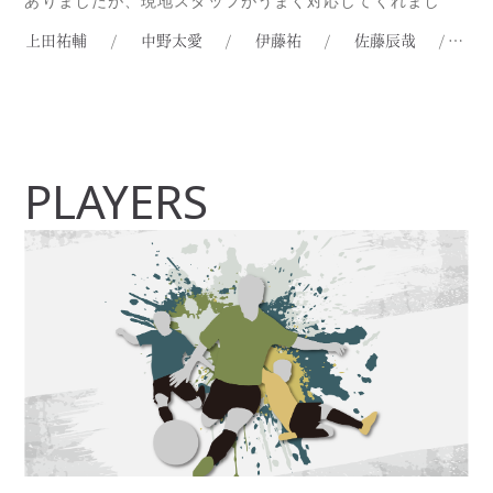
ありましたが、現地スタッフがうまく対応してくれまし
た。そして選手達の様子も、スタッフが常に写真付きで報
上田祐輔
/
中野太愛
/
伊藤祐
/
佐藤辰哉
/
堀
告してくれます。Illawarra Premier League、Cringilaと
Wollongong Olympicの試合に出場した日本Read more...
PLAYERS