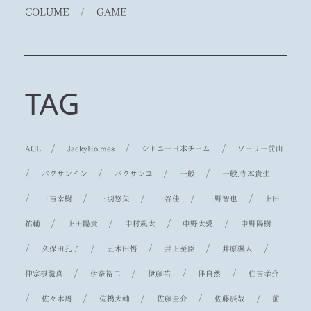
COLUME
/
GAME
TAG
/
/
/
ACL
JackyHolmes
シドニー日本チーム
ソーリー前山
/
/
/
/
パクサンイン
パクサンユ
一般
一般,寺本貴生
/
/
/
/
/
三吉幸樹
三羽悠矢
三谷佳
三野智也
上田
/
/
/
/
祐輔
上田陽貴
中村風太
中野太愛
中野陽樹
/
/
/
/
/
久保田孔了
五木田悟
井上至臣
井原楓人
/
/
/
/
仲宗根龍真
伊奈裕二
伊藤祐
伴自然
住吉孝介
/
/
/
/
/
佐々木周
佐橋大輔
佐藤圭介
佐藤辰哉
前