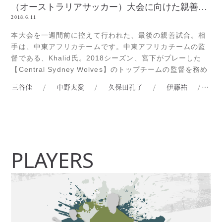
（オーストラリアサッカー）大会に向けた親善試合・中東アフリカ戦
2018.6.11
本大会を一週間前に控えて行われた、最後の親善試合。相
手は、中東アフリカチームです。中東アフリカチームの監
督である、Khalid氏。2018シーズン、宮下がプレーした
【Central Sydney Wolves】のトップチームの監督を務め
たという事もあり、親しい間柄です（笑）。親善試合とい
三谷佳
/
中野太愛
/
久保田孔了
/
伊藤祐
/
加
えども、絶対に負けられない試合。選手達にとっても、本
大会へ向けたアピールをする、最後のチャンス！はたし
て、選手Read more...
PLAYERS