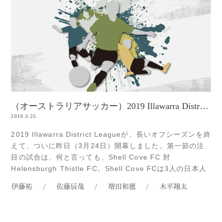
（オーストラリアサッカー）2019 Illawarra District League 開幕
2019.3.25
2019 Illawarra District Leagueが、長いオフシーズンを終
えて、ついに昨日（3月24日）開幕しました。第一節の注
目の試合は、何と言っても、Shell Cove FC 対
Helensburgh Thistle FC。Shell Cove FCは3人の日本人
選手、そしてHelensburgh Thistle FCには2人の日本人選
伊藤祐
/
佐藤辰哉
/
増田和徳
/
木平翔太
手がRead more...