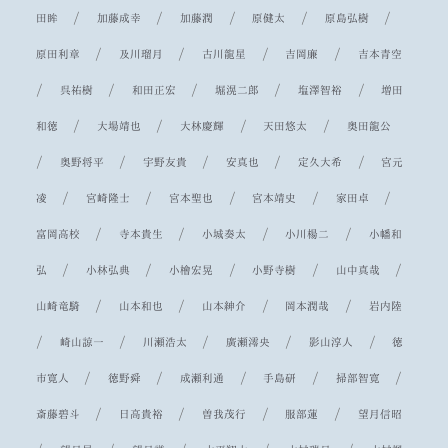
/
/
/
/
/
田眸
加藤成幸
加藤潤
原健太
原島弘樹
/
/
/
/
原田利章
及川瑠月
古川龍星
吉岡廉
吉本青空
/
/
/
/
/
呉祐樹
和田正宏
堀滉二郎
塩澤智裕
増田
/
/
/
/
和徳
大場靖也
大林慶輝
天田悠太
奥田龍公
/
/
/
/
/
奥野将平
宇野友貴
安真也
定久大希
宮元
/
/
/
/
/
凌
宮崎隆士
宮本聖也
宮本靖史
家田卓
/
/
/
/
富岡高校
寺本貴生
小城奏太
小川楊二
小幡和
/
/
/
/
/
弘
小林弘典
小檜宏晃
小野寺樹
山中真哉
/
/
/
/
山崎竜騎
山本和也
山本紳介
岡本潤哉
岩内陸
/
/
/
/
/
崎山諒一
川瀬浩太
廣瀬澪央
影山淳人
徳
/
/
/
/
/
市寛人
徳野舜
成瀬利通
手島研
掃部智寛
/
/
/
/
斎藤碧斗
日高貴裕
曽我茂行
服部蓮
望月信昭