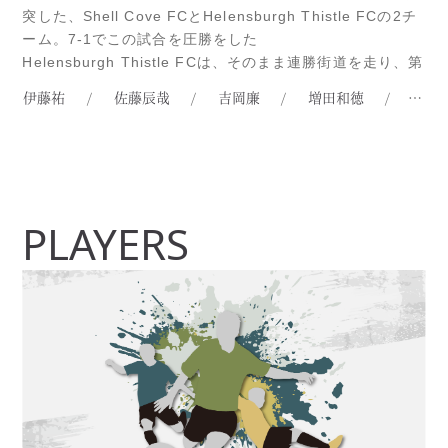
突した、Shell Cove FCとHelensburgh Thistle FCの2チ
ーム。7-1でこの試合を圧勝をした
Helensburgh Thistle FCは、そのまま連勝街道を走り、第
12節が終わった現在、10勝2敗と、リーグ2位につける好調
伊藤祐
/
佐藤辰哉
/
吉岡廉
/
増田和徳
/
木平
さを見せている。その反面、Shell Cove FRead more...
PLAYERS