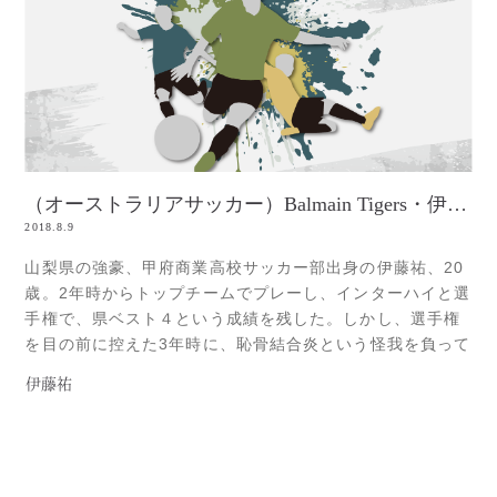
（オーストラリアサッカー）Balmain Tigers・伊藤祐
2018.8.9
山梨県の強豪、甲府商業高校サッカー部出身の伊藤祐、20
歳。2年時からトップチームでプレーし、インターハイと選
手権で、県ベスト４という成績を残した。しかし、選手権
を目の前に控えた3年時に、恥骨結合炎という怪我を負って
しまう。プロを目指し、がむしゃらにサッカー人生を突っ
伊藤祐
走ってきた伊藤。そんな彼のサッカーへの情熱を、この怪
我が根こそぎ奪い取ってしまった。高校卒業後、地元の企
業に就職。営業として働くかたRead more...