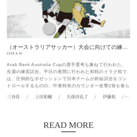
（オーストラリアサッカー）大会に向けての練習試合の結果
2018.4.10
Arab Bank Australia Cupの選手選考も兼ねて行われた、
先週の練習試合。平日の夜間に行われた初戦のイラク戦で
は、圧倒的なポゼッションで日本チームが終始試合をコン
トロールするものの、中東特有のカウンター攻撃2発を食ら
い、敗戦を喫した試合となりました。【シドニー日本チー
三谷佳
/
上田祐輔
/
久保田孔了
/
伊藤祐
/
加
ム対中東連合チームの試合模様は[E:#x1F446]から】大会
三連覇を目指すシドニー日本チームにとって、練習試合だ
Read more...
READ MORE