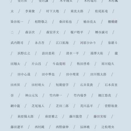
/
/
/
/
/
望月昇
望月謙
木平翔太
木村瑞月
木村颯
/
/
/
/
/
太
李東俊
村下大地
東洸太郎
松尾拓竜
/
/
/
/
染谷祐一
栢野敬之
桑田祐也
桶谷亮太
棚橋健
/
/
/
/
/
二
森京次
森安洋文
榎戸皓平
樽谷誠司
/
/
/
/
武内隆司
永吉杏
江口拓海
河原ひかり
泉雄斗
/
/
/
/
/
浜野広之
浪田恵莉
清水一平
湯澤大佑
瀧
/
/
/
/
田翔太
片山昌
牛島寛明
牧田啓希
犀川稔久
/
/
/
/
/
田中心晟
田中準也
田中理菜
田川慎太郎
/
/
/
/
田所昇
田村明大
短期留学
石井英貴
石本真里
/
/
/
/
/
奈
神山元気
竹内伸一
竹内瑞季
細江悠真
/
/
/
/
網中龍
芝尾旭人
芝田二郎
荒川晶平
菅野裕貴
/
/
/
/
/
萩原陽太郎
萩原雅之
藤川龍登
藤田実桜
/
/
/
/
藤田遼平
西村純
西野康伸
辰林暁
辻松理央