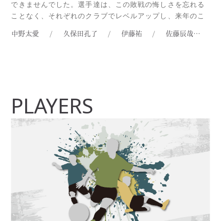
できませんでした。選手達は、この敗戦の悔しさを忘れる
ことなく、それぞれのクラブでレベルアップし、来年のこ
の大会に戻ってきてくれる事でしょう。 【絶対に負けられ
中野太愛
/
久保田孔了
/
伊藤祐
/
佐藤辰哉
/
ない戦い！Arab Bank Australia Cup 2018のハイライト動
画は[E:#x1F446]から】豪州フットRead more...
PLAYERS