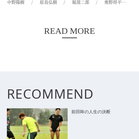
中野陽樹
/
原島弘樹
/
堀滉二郎
/
奥野将平
/
でしょうか？続きは動画でご覧ください。動画でご覧の通
り、準決勝でオーストラリアにＰＫで負け、目標であった
優勝Read more...
READ MORE
RECOMMEND
前田眸の人生の決断