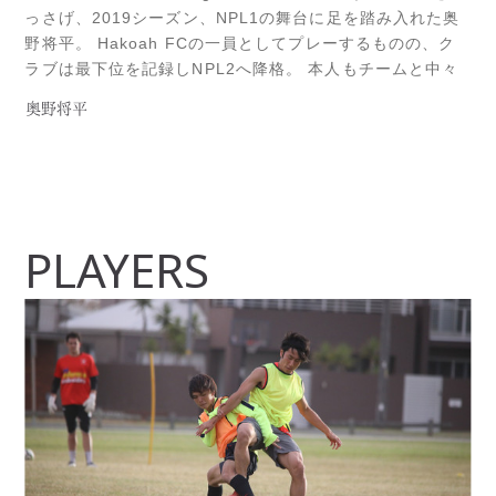
っさげ、2019シーズン、NPL1の舞台に足を踏み入れた奥
野将平。 Hakoah FCの一員としてプレーするものの、ク
ラブは最下位を記録しNPL2へ降格。 本人もチームと中々
フィットせず、これといったインパクトを残す事ができな
奥野将平
いまま不完全燃焼なシーズンを終えた。 【Illawarra
Premier Read more...
PLAYERS