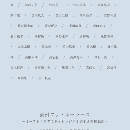
/
/
/
/
/
奈
神山元気
竹内伸一
竹内瑞季
細江悠真
/
/
/
/
網中龍
芝尾旭人
芝田二郎
荒川晶平
菅野裕貴
/
/
/
/
/
萩原陽太郎
萩原雅之
藤川龍登
藤田実桜
/
/
/
/
藤田遼平
西村純
西野康伸
辰林暁
辻松理央
/
/
/
/
/
金城基樹
鈴木凌
鈴木悠馬
鈴木暢
鎌田倖
/
/
/
/
/
輔
長廉太朗
長沼魁
長澤秀平
長石一真
/
/
/
/
青木将洋
音田聡ノ介
馬場祐作
高尚人
高橋伸
/
/
高橋悠
黒川帆花
豪州フットボーラーズ
〜オーストラリアでチャレンジする選手達の挑戦記〜