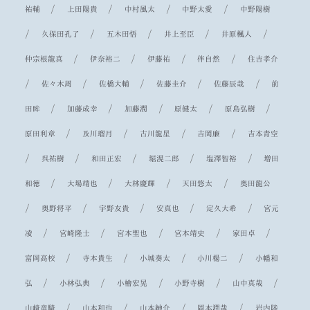
/
/
/
/
祐輔
上田陽貴
中村風太
中野太愛
中野陽樹
/
/
/
/
/
久保田孔了
五木田悟
井上至臣
井原楓人
/
/
/
/
仲宗根龍真
伊奈裕二
伊藤祐
伴自然
住吉孝介
/
/
/
/
/
佐々木周
佐橋大輔
佐藤圭介
佐藤辰哉
前
/
/
/
/
/
田眸
加藤成幸
加藤潤
原健太
原島弘樹
/
/
/
/
原田利章
及川瑠月
古川龍星
吉岡廉
吉本青空
/
/
/
/
/
呉祐樹
和田正宏
堀滉二郎
塩澤智裕
増田
/
/
/
/
和徳
大場靖也
大林慶輝
天田悠太
奥田龍公
/
/
/
/
/
奥野将平
宇野友貴
安真也
定久大希
宮元
/
/
/
/
/
凌
宮崎隆士
宮本聖也
宮本靖史
家田卓
/
/
/
/
富岡高校
寺本貴生
小城奏太
小川楊二
小幡和
/
/
/
/
/
弘
小林弘典
小檜宏晃
小野寺樹
山中真哉
/
/
/
/
山崎竜騎
山本和也
山本紳介
岡本潤哉
岩内陸