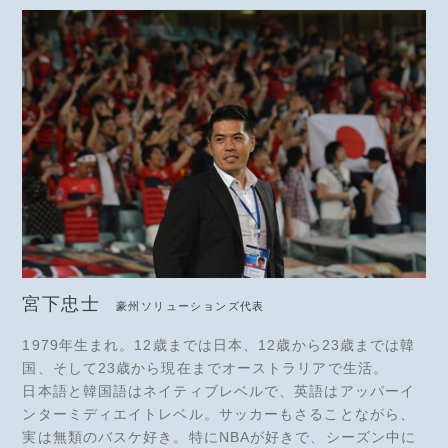
宮下忠士
豪州ソリューションズ代表
1979年生まれ。12歳までは日本、12歳から23歳までは韓
国、そして23歳から現在までオーストラリアで生活。
日本語と韓国語はネイティブレベルで、英語はアッパーイ
ンターミディエイトレベル。サッカーもさることながら、
実は無類のバスケ好き。特にNBAが好きで、シーズン中に