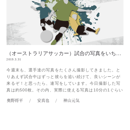
（オーストラリアサッカー）試合の写真をいち早く見るには？
2019.3.31
今週末も、選手達の写真をたくさん撮影してきました。と
りあえず試合中はずっと彼らを追い続けて、良いシーンが
来るぞ！と思ったら、連写をしています。今日撮影した写
真は約500枚。その内、実際に使える写真は10分の1ぐらい
なんです。それでも、いい写真が撮れた時の嬉しさは、格
奥野将平
/
安真也
/
神山元気
別なものがあります。しかし、その写真を張り付けて、文
章を書いてブログを完成させるとなると、結構な時間が掛
かります。選手達からすると、Read more...