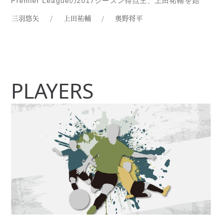
Premier Leagueの2017シーズン得点王、上田祐輔を始
め、昨年のIllawarra Premier LeagueのMVPである奥野将
三羽悠矢
/
上田祐輔
/
奥野将平
平、NPL1のParramatta Eaglesで活躍しRead more...
PLAYERS