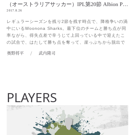
（オーストラリアサッカー）IPL第20節 Albion Park vs Woonona
2017.8.26
レギュラーシーズンを残り2節を残す時点で、降格争いの渦
中にいるWoonona Sharks。最下位のチームと勝ち点が同
率ながら、得失点差で辛うじて上回っている中で迎えたこ
の試合で、はたして勝ち点を奪って、崖っぷちから脱出で
きるのでしょうか？Woononaの左サイドバックでの出場と
奥野将平
/
武内隆司
なった、【ウッチー】こと、武内隆司。タフなオーストラ
リアリーグで揉まれているせいか、以前より顔つきが引き
締まった感じがRead more...
PLAYERS