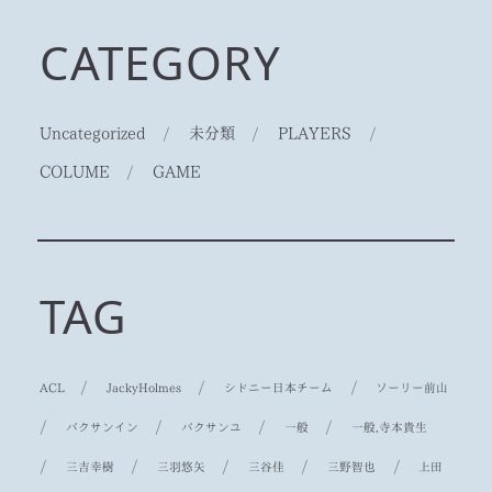
CATEGORY
Uncategorized
/
未分類
/
PLAYERS
/
COLUME
/
GAME
TAG
/
/
/
ACL
JackyHolmes
シドニー日本チーム
ソーリー前山
/
/
/
/
パクサンイン
パクサンユ
一般
一般,寺本貴生
/
/
/
/
/
三吉幸樹
三羽悠矢
三谷佳
三野智也
上田