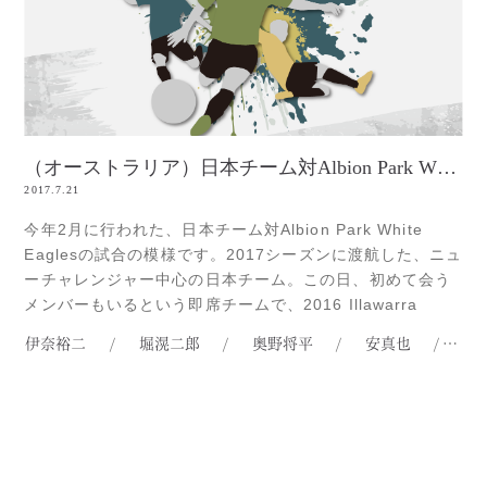
（オーストラリア）日本チーム対Albion Park White Eagles（サッカー）
2017.7.21
今年2月に行われた、日本チーム対Albion Park White
Eaglesの試合の模様です。2017シーズンに渡航した、ニュ
ーチャレンジャー中心の日本チーム。この日、初めて会う
メンバーもいるという即席チームで、2016 Illawarra
Premier Leagueファイナルシリーズのチャンピオンに挑
伊奈裕二
/
堀滉二郎
/
奥野将平
/
安真也
/
山
みました。シドニー渡航前に、J2に所属するロアッソ熊本
の練習にも参加していた鎌田倖輔。1Read more...