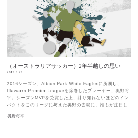
（オーストラリアサッカー）2年半越しの思い
2019.5.23
2016シーズン、Albion Park White Eaglesに所属し、
Illawarra Premier Leagueを席巻したプレーヤー、奥野将
平。シーズンMVPを受賞した上、計り知れないほどのイン
パクトをこのリーグに与えた奥野の去就に、誰もが注目し
たオフシーズン。ほぼ全てのIllawarra Premier Leagueの
奥野将平
クラブが、彼との契約交渉を望んだものの、NPL1への挑戦
を宣言Read more...