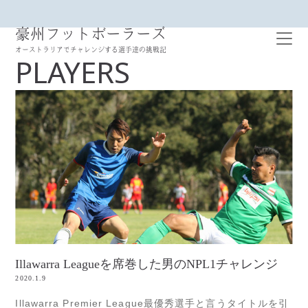
豪州フットボーラーズ
オーストラリアでチャレンジする選手達の挑戦記
PLAYERS
Illawarra Leagueを席巻した男のNPL1チャレンジ
2020.1.9
Illawarra Premier League最優秀選手と言うタイトルを引