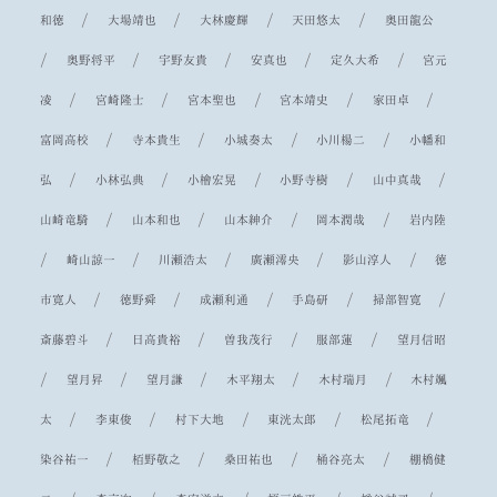
/
/
/
/
和徳
大場靖也
大林慶輝
天田悠太
奥田龍公
/
/
/
/
/
奥野将平
宇野友貴
安真也
定久大希
宮元
/
/
/
/
/
凌
宮崎隆士
宮本聖也
宮本靖史
家田卓
/
/
/
/
富岡高校
寺本貴生
小城奏太
小川楊二
小幡和
/
/
/
/
/
弘
小林弘典
小檜宏晃
小野寺樹
山中真哉
/
/
/
/
山崎竜騎
山本和也
山本紳介
岡本潤哉
岩内陸
/
/
/
/
/
崎山諒一
川瀬浩太
廣瀬澪央
影山淳人
徳
/
/
/
/
/
市寛人
徳野舜
成瀬利通
手島研
掃部智寛
/
/
/
/
斎藤碧斗
日高貴裕
曽我茂行
服部蓮
望月信昭
/
/
/
/
/
望月昇
望月謙
木平翔太
木村瑞月
木村颯
/
/
/
/
/
太
李東俊
村下大地
東洸太郎
松尾拓竜
/
/
/
/
染谷祐一
栢野敬之
桑田祐也
桶谷亮太
棚橋健