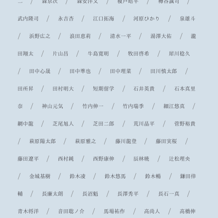
/
/
/
/
/
二
森京次
森安洋文
榎戸皓平
樽谷誠司
/
/
/
/
武内隆司
永吉杏
江口拓海
河原ひかり
泉雄斗
/
/
/
/
/
浜野広之
浪田恵莉
清水一平
湯澤大佑
瀧
/
/
/
/
田翔太
片山昌
牛島寛明
牧田啓希
犀川稔久
/
/
/
/
/
田中心晟
田中準也
田中理菜
田川慎太郎
/
/
/
/
田所昇
田村明大
短期留学
石井英貴
石本真里
/
/
/
/
/
奈
神山元気
竹内伸一
竹内瑞季
細江悠真
/
/
/
/
網中龍
芝尾旭人
芝田二郎
荒川晶平
菅野裕貴
/
/
/
/
/
萩原陽太郎
萩原雅之
藤川龍登
藤田実桜
/
/
/
/
藤田遼平
西村純
西野康伸
辰林暁
辻松理央
/
/
/
/
/
金城基樹
鈴木凌
鈴木悠馬
鈴木暢
鎌田倖
/
/
/
/
/
輔
長廉太朗
長沼魁
長澤秀平
長石一真
/
/
/
/
青木将洋
音田聡ノ介
馬場祐作
高尚人
高橋伸