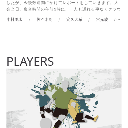
したが、今後数週間にかけてレポートをしていきます。大
会当日、集合時間の午前9時に、一人も遅れる事なくグラウ
ンドに集まった日本選抜チーム。この日は殆どのカテゴリ
中村風太
/
佐々木周
/
定久大希
/
宮元凌
/
宮
ーの最終節が行われたという事もあり、40人近いマネージ
メント選手がいるのにも関わらず、ギリギリの13人の選手
Read more...
PLAYERS