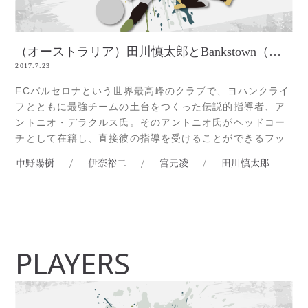
（オーストラリア）田川慎太郎とBankstown（サッカー）
2017.7.23
FCバルセロナという世界最高峰のクラブで、ヨハンクライ
フとともに最強チームの土台をつくった伝説的指導者、ア
ントニオ・デラクルス氏。そのアントニオ氏がヘッドコー
チとして在籍し、直接彼の指導を受けることができるフッ
トボールアカデミー、RAFA（http://rafa.asia/）から今年
中野陽樹
/
伊奈裕二
/
宮元凌
/
田川慎太郎
の３月、一人のチャレンジャーがシドニーへやってきまし
た。田川慎太郎、19歳。ボランチを主戦場とし、テクニッ
クには自Read more...
PLAYERS