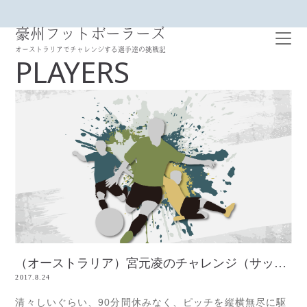
豪州フットボーラーズ
オーストラリアでチャレンジする選手達の挑戦記
PLAYERS
（オーストラリア）宮元凌のチャレンジ（サッカー）
2017.8.24
清々しいぐらい、90分間休みなく、ピッチを縦横無尽に駆