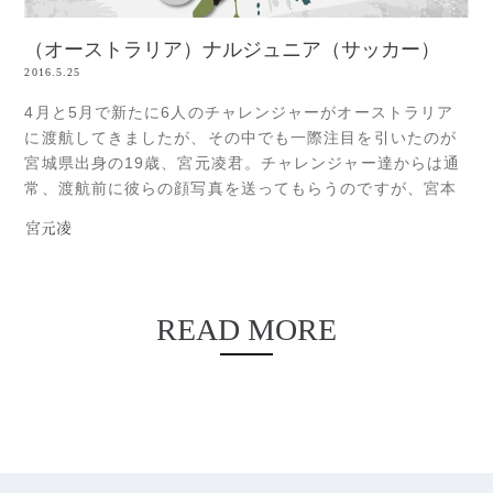
（オーストラリア）ナルジュニア（サッカー）
2016.5.25
4月と5月で新たに6人のチャレンジャーがオーストラリア
に渡航してきましたが、その中でも一際注目を引いたのが
宮城県出身の19歳、宮元凌君。チャレンジャー達からは通
常、渡航前に彼らの顔写真を送ってもらうのですが、宮本
君から送られてきたのがこの写真。けっこうな強面のヤン
宮元凌
キーが来るのかと少しばかり構えていたところ、シドニー
空港に降り立ったのがこの青年。あれ、送られてきた写真
と全然違うじゃないか？！それにRead more...
READ MORE