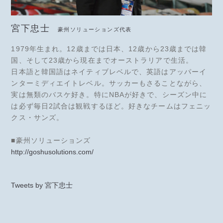
宮下忠士
豪州ソリューションズ代表
1979年生まれ。12歳までは日本、12歳から23歳までは韓
国、そして23歳から現在までオーストラリアで生活。
日本語と韓国語はネイティブレベルで、英語はアッパーイ
ンターミディエイトレベル。サッカーもさることながら、
実は無類のバスケ好き。特にNBAが好きで、シーズン中に
は必ず毎日2試合は観戦するほど。好きなチームはフェニッ
クス・サンズ。
■豪州ソリューションズ
http://goshusolutions.com/
Tweets by 宮下忠士