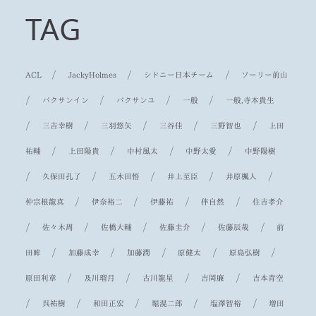
TAG
/
/
/
ACL
JackyHolmes
シドニー日本チーム
ソーリー前山
/
/
/
/
パクサンイン
パクサンユ
一般
一般,寺本貴生
/
/
/
/
/
三吉幸樹
三羽悠矢
三谷佳
三野智也
上田
/
/
/
/
祐輔
上田陽貴
中村風太
中野太愛
中野陽樹
/
/
/
/
/
久保田孔了
五木田悟
井上至臣
井原楓人
/
/
/
/
仲宗根龍真
伊奈裕二
伊藤祐
伴自然
住吉孝介
/
/
/
/
/
佐々木周
佐橋大輔
佐藤圭介
佐藤辰哉
前
/
/
/
/
/
田眸
加藤成幸
加藤潤
原健太
原島弘樹
/
/
/
/
原田利章
及川瑠月
古川龍星
吉岡廉
吉本青空
/
/
/
/
/
呉祐樹
和田正宏
堀滉二郎
塩澤智裕
増田