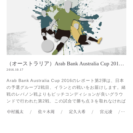
（オーストラリア）Arab Bank Australia Cup 2016❷（サッカー）
2016.10.17
Arab Bank Australia Cup 2016のレポート第2弾は、日本
の予選グループ2戦目、イランとの戦いをお届けします。緒
戦のレバノン戦よりもピッチコンディションが良いグラウ
ンドで行われた第2戦、この試合で勝ち点３を取れなければ
予選通過がかなり厳しくなってくる状況で、絶対に勝ち点
中村風太
/
佐々木周
/
定久大希
/
宮元凌
/
宮
３を取りたい日本は、緒戦と同じスターティングメンバー
でこの試合に臨みました。金沢大学サッカー部出身の河端
海Read more...