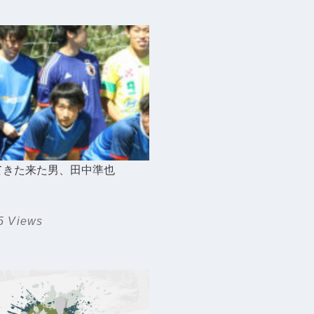
てきた来た男、田中準也
5 Views