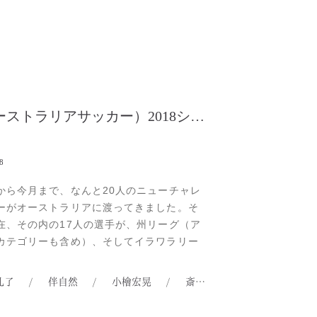
もチームメイトだったという。161センチ
ore...
（オーストラリアサッカー）2018シーズンの契約選手達
8
から今月まで、なんと20人のニューチャレ
ーがオーストラリアに渡ってきました。そ
在、その内の17人の選手が、州リーグ（ア
カテゴリーも含め）、そしてイラワラリー
属するクラブと契約、残りの選手達も来週
所属チームが決まりそうです。今回は、そ
孔了
/
伴自然
/
小檜宏晃
/
斎藤碧斗
/
日高貴裕
ューチャレンジャー達の契約時の写真、そ
ー中の写真をお届けします。Illawarra