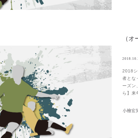
2018.10
2018
者とな
ーズン、
ら】来
とって
ソリュ
小檜宏
ポート
オース
行ってい