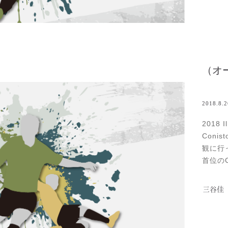
2018.8.2
2018 I
Conis
観に行
首位のC
点。こ
格、引き
三谷佳
状況下
more..