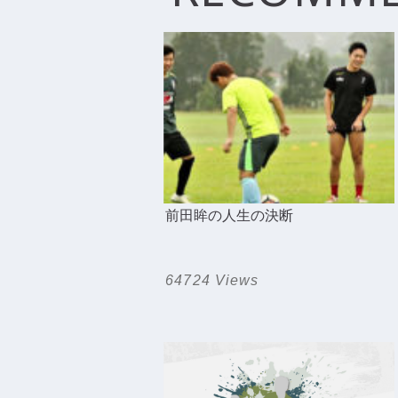
前田眸の人生の決断
64724 Views