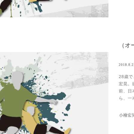
2018.8.2
28歳
宏晃。
前、日
ら、一
非、オ
奴がい
小檜宏
は東京
ンドン