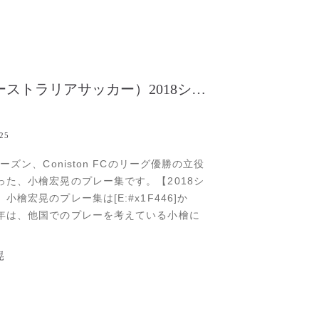
（オーストラリアサッカー）2018シーズン、小檜宏晃プレー集
.25
シーズン、Coniston FCのリーグ優勝の立役
った、小檜宏晃のプレー集です。【2018シ
小檜宏晃のプレー集は[E:#x1F446]か
年は、他国でのプレーを考えている小檜に
、プレー動画は必須ともいえます。【豪州
ーションズ】では、オーストラリアでのサ
晃
選手に対して、無料でプレー集を作成し、
トラリア以外の海外クラブへの売り込みも
ます。今後もRead more...