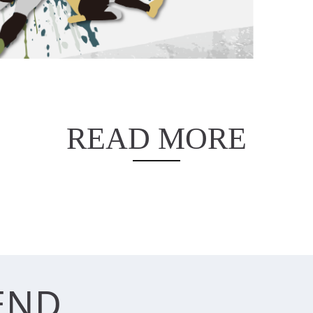
Distri
READ MORE
END