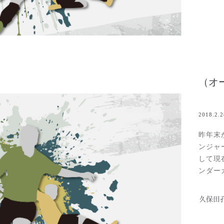
祐樹と
Read m
2018.2.2
昨年末
ンジャ
して現
ンダー
グに所
中には
久保田
んなニ
してプレ