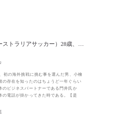
（オーストラリアサッカー）28歳、小檜宏晃の海外初挑戦
2
で、初の海外挑戦に挑む事を選んだ男、小檜
彼の存在を知ったのはちょうど一年ぐらい
本のビジネスパートナーである門井氏か
本の電話が掛かってきた時である。【是
ーストラリアにチャレンジさせてやりたい
るんですよ】彼から話を聞くと、高校時代
晃
の強豪、成立学園で10番を背負い、後にロ
オリンピックの日本代表で活躍した、大津