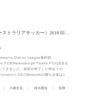
（オーストラリアサッカー）2018 Illawarra District League最終節
6
llawarra District League最終節、
ton FC対Helensburgh Thistle FCの試合を
ってきました。前節が終了した時点での、
onistonと2位のBellambiの勝ち点差は1
の試合で勝てば無条件リーグ優勝＆来季昇
分け以下は、Bellambiの結果次第という
/
小檜宏晃
/
岡本潤哉
/
栢野敬之
/
榎戸皓平
で、キックオフのホイッスルがRead
.