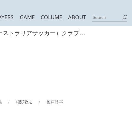
AYERS
GAME
COLUME
ABOUT
（オーストラリアサッカー）クラブを昇格に導いた二人の男たちの、新たな挑戦
晃
/
栢野敬之
/
榎戸皓平