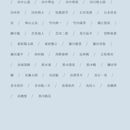
/
/
/
/
/
田中心晟
田中準也
田中理菜
田川慎太郎
/
/
/
/
田所昇
田村明大
短期留学
石井英貴
石本真里
/
/
/
/
/
奈
神山元気
竹内伸一
竹内瑞季
細江悠真
/
/
/
/
網中龍
芝尾旭人
芝田二郎
荒川晶平
菅野裕貴
/
/
/
/
/
萩原陽太郎
萩原雅之
藤川龍登
藤田実桜
/
/
/
/
藤田遼平
西村純
西野康伸
辰林暁
辻松理央
/
/
/
/
/
金城基樹
鈴木凌
鈴木悠馬
鈴木暢
鎌田倖
/
/
/
/
/
輔
長廉太朗
長沼魁
長澤秀平
長石一真
/
/
/
/
青木将洋
音田聡ノ介
馬場祐作
高尚人
高橋伸
/
/
高橋悠
黒川帆花