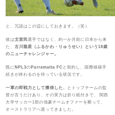
と、冗談はこの辺にしておきます。（笑）
彼は
文宣民
選手ではなく、約一か月前に日本から来
た、
古川龍星（ふるかわ・りゅうせい）という18歳
のニューチャレンジャー。
既に
NPL3
の
Parramatta FC
と契約し、国際移籍手
続きが終わるのを待っている状況です。
一軍の即戦力として獲得した、
とトップチームの監
督が言うだけあり、その実力は折り紙付きで、
関西
大学
サッカー1部の
強豪
チームオファーを断って、
オーストラリアへ渡ってきました。