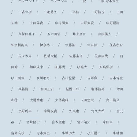
/
/
/
/
パクサンイン
パクサンユ
一般
一般,寺本貴生
/
/
/
/
/
三吉幸樹
三羽悠矢
三谷佳
三野智也
上田
/
/
/
/
祐輔
上田陽貴
中村風太
中野太愛
中野陽樹
/
/
/
/
/
久保田孔了
五木田悟
井上至臣
井原楓人
/
/
/
/
仲宗根龍真
伊奈裕二
伊藤祐
伴自然
住吉孝介
/
/
/
/
/
佐々木周
佐橋大輔
佐藤圭介
佐藤辰哉
前
/
/
/
/
/
田眸
加藤成幸
加藤潤
原健太
原島弘樹
/
/
/
/
原田利章
及川瑠月
古川龍星
吉岡廉
吉本青空
/
/
/
/
/
呉祐樹
和田正宏
堀滉二郎
塩澤智裕
増田
/
/
/
/
和徳
大場靖也
大林慶輝
天田悠太
奥田龍公
/
/
/
/
/
奥野将平
宇野友貴
安真也
定久大希
宮元
/
/
/
/
/
凌
宮崎隆士
宮本聖也
宮本靖史
家田卓
/
/
/
/
富岡高校
寺本貴生
小城奏太
小川楊二
小幡和