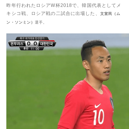
昨年行われたロシアW杯2018で、韓国代表としてメ
キシコ戦、ロシア戦の二試合に出場した、
文宣民（ム
ン・ソンミン）
選手。