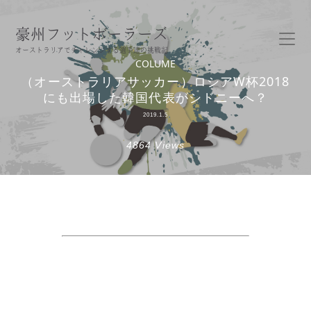
豪州フットボーラーズ
オーストラリアでチャレンジする選手達の挑戦記
COLUME
（オーストラリアサッカー）ロシアW杯2018
にも出場した韓国代表がシドニーへ？
2019.1.5
4864 Views