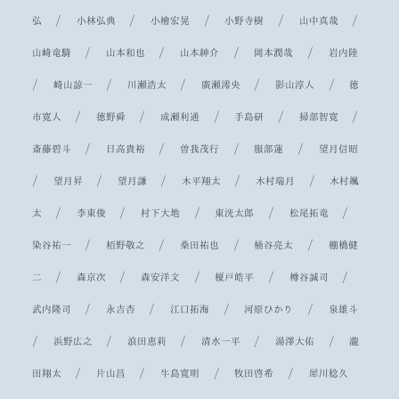
/
/
/
/
/
弘
小林弘典
小檜宏晃
小野寺樹
山中真哉
/
/
/
/
山崎竜騎
山本和也
山本紳介
岡本潤哉
岩内陸
/
/
/
/
/
崎山諒一
川瀬浩太
廣瀬澪央
影山淳人
徳
/
/
/
/
/
市寛人
徳野舜
成瀬利通
手島研
掃部智寛
/
/
/
/
斎藤碧斗
日高貴裕
曽我茂行
服部蓮
望月信昭
/
/
/
/
/
望月昇
望月謙
木平翔太
木村瑞月
木村颯
/
/
/
/
/
太
李東俊
村下大地
東洸太郎
松尾拓竜
/
/
/
/
染谷祐一
栢野敬之
桑田祐也
桶谷亮太
棚橋健
/
/
/
/
/
二
森京次
森安洋文
榎戸皓平
樽谷誠司
/
/
/
/
武内隆司
永吉杏
江口拓海
河原ひかり
泉雄斗
/
/
/
/
/
浜野広之
浪田恵莉
清水一平
湯澤大佑
瀧
/
/
/
/
田翔太
片山昌
牛島寛明
牧田啓希
犀川稔久