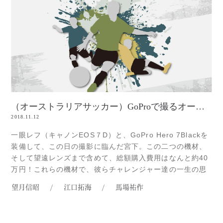
（オーストラリアサッカー）GoProで撮るオーストラリアサッカーチャレンジ②
2018.11.12
一眼レフ（キャノンEOS７D）と、GoPro Hero 7Blackを
装備して、この日の撮影に臨んだ宮下。この二つの機材、
そして望遠レンズまで含めて、総額購入費用はなんと約40
万円！これらの機材で、彼らチャレンジャー達の一生の思
い出になるであろう、写真及び、動画を、バンバン撮りま
望月信昭
/
江口拓海
/
馬場祐作
くってきました。2018シーズン、Illawarra Premier
LeagueのPort KemblaでプレーしたRead more...