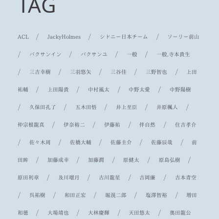
TAG
/
/
/
ACL
JackyHolmes
シドニー日本チーム
ソーリー前山
/
/
/
/
パクサンイン
パクサンユ
一般
一般,寺本貴生
/
/
/
/
/
三吉幸樹
三羽悠矢
三谷佳
三野智也
上田
/
/
/
/
祐輔
上田陽貴
中村風太
中野太愛
中野陽樹
/
/
/
/
/
久保田孔了
五木田悟
井上至臣
井原楓人
/
/
/
/
仲宗根龍真
伊奈裕二
伊藤祐
伴自然
住吉孝介
/
/
/
/
/
佐々木周
佐橋大輔
佐藤圭介
佐藤辰哉
前
/
/
/
/
/
田眸
加藤成幸
加藤潤
原健太
原島弘樹
/
/
/
/
原田利章
及川瑠月
古川龍星
吉岡廉
吉本青空
/
/
/
/
/
呉祐樹
和田正宏
堀滉二郎
塩澤智裕
増田
/
/
/
/
和徳
大場靖也
大林慶輝
天田悠太
奥田龍公