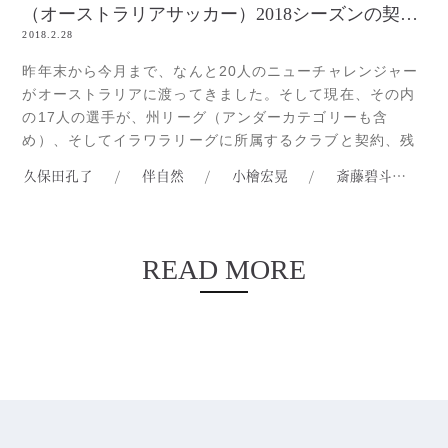
（オーストラリアサッカー）2018シーズンの契約選手達
2018.2.28
昨年末から今月まで、なんと20人のニューチャレンジャー
がオーストラリアに渡ってきました。そして現在、その内
の17人の選手が、州リーグ（アンダーカテゴリーも含
め）、そしてイラワラリーグに所属するクラブと契約、残
りの選手達も来週中には所属チームが決まりそうです。今
久保田孔了
/
伴自然
/
小檜宏晃
/
斎藤碧斗
/
回は、そんなニューチャレンジャー達の契約時の写真、そ
してプレー中の写真をお届けします。Illawarra District
LeagueにRead more...
READ MORE