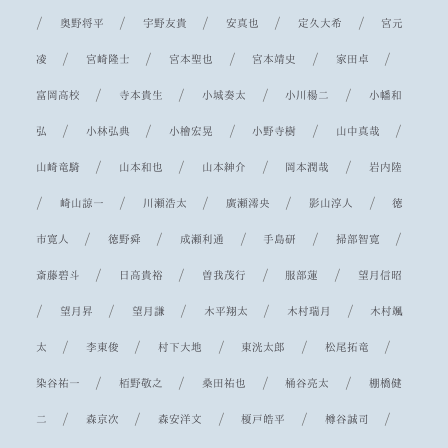
/
/
/
/
/
奥野将平
宇野友貴
安真也
定久大希
宮元
/
/
/
/
/
凌
宮崎隆士
宮本聖也
宮本靖史
家田卓
/
/
/
/
富岡高校
寺本貴生
小城奏太
小川楊二
小幡和
/
/
/
/
/
弘
小林弘典
小檜宏晃
小野寺樹
山中真哉
/
/
/
/
山崎竜騎
山本和也
山本紳介
岡本潤哉
岩内陸
/
/
/
/
/
崎山諒一
川瀬浩太
廣瀬澪央
影山淳人
徳
/
/
/
/
/
市寛人
徳野舜
成瀬利通
手島研
掃部智寛
/
/
/
/
斎藤碧斗
日高貴裕
曽我茂行
服部蓮
望月信昭
/
/
/
/
/
望月昇
望月謙
木平翔太
木村瑞月
木村颯
/
/
/
/
/
太
李東俊
村下大地
東洸太郎
松尾拓竜
/
/
/
/
染谷祐一
栢野敬之
桑田祐也
桶谷亮太
棚橋健
/
/
/
/
/
二
森京次
森安洋文
榎戸皓平
樽谷誠司