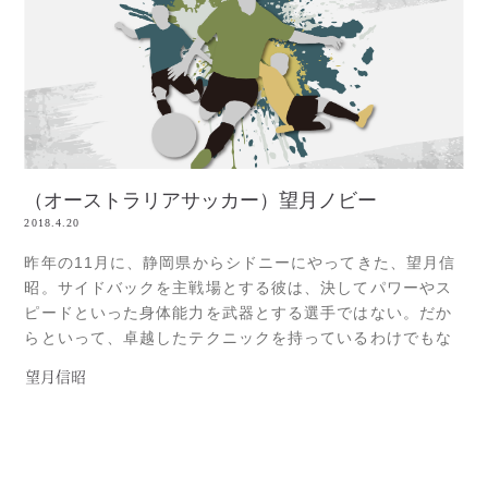
（オーストラリアサッカー）望月ノビー
2018.4.20
昨年の11月に、静岡県からシドニーにやってきた、望月信
昭。サイドバックを主戦場とする彼は、決してパワーやス
ピードといった身体能力を武器とする選手ではない。だか
らといって、卓越したテクニックを持っているわけでもな
い。そんな望月が、昨年のIllawarra Premier Leagueのフ
望月信昭
ァイナルシリーズチャンピオンである、Port Kemblaと契
約した。彼よりも日本での経歴があり、一般的に
&#Read more...