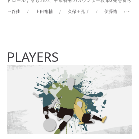
トロールするものの、中東特有のカウンター攻撃2発を食ら
い、敗戦を喫した試合となりました。【シドニー日本チー
三谷佳
/
上田祐輔
/
久保田孔了
/
伊藤祐
/
加
ム対中東連合チームの試合模様は[E:#x1F446]から】大会
三連覇を目指すシドニー日本チームにとって、練習試合だ
Read more...
PLAYERS