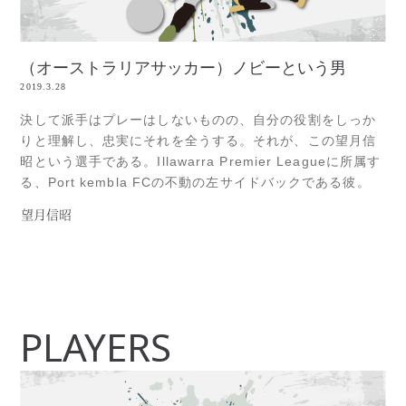
（オーストラリアサッカー）ノビーという男
2019.3.28
決して派手はプレーはしないものの、自分の役割をしっか
りと理解し、忠実にそれを全うする。それが、この望月信
昭という選手である。Illawarra Premier Leagueに所属す
る、Port kembla FCの不動の左サイドバックである彼。
2018シーズン、チーム内での【選手が選ぶ年間ベストプレ
望月信昭
ーヤー賞】に選ばれるという、快挙を成し遂げた。そして
シーズン終了直後、クラブのプレジデントをして【Read
more...
PLAYERS