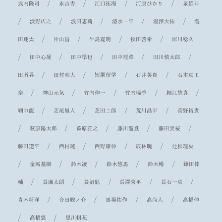
/
/
/
/
武内隆司
永吉杏
江口拓海
河原ひかり
泉雄斗
/
/
/
/
/
浜野広之
浪田恵莉
清水一平
湯澤大佑
瀧
/
/
/
/
田翔太
片山昌
牛島寛明
牧田啓希
犀川稔久
/
/
/
/
/
田中心晟
田中準也
田中理菜
田川慎太郎
/
/
/
/
田所昇
田村明大
短期留学
石井英貴
石本真里
/
/
/
/
/
奈
神山元気
竹内伸一
竹内瑞季
細江悠真
/
/
/
/
網中龍
芝尾旭人
芝田二郎
荒川晶平
菅野裕貴
/
/
/
/
/
萩原陽太郎
萩原雅之
藤川龍登
藤田実桜
/
/
/
/
藤田遼平
西村純
西野康伸
辰林暁
辻松理央
/
/
/
/
/
金城基樹
鈴木凌
鈴木悠馬
鈴木暢
鎌田倖
/
/
/
/
/
輔
長廉太朗
長沼魁
長澤秀平
長石一真
/
/
/
/
青木将洋
音田聡ノ介
馬場祐作
高尚人
高橋伸
/
/
高橋悠
黒川帆花