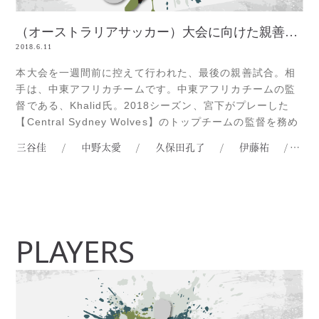
（オーストラリアサッカー）大会に向けた親善試合・中東アフリカ戦
2018.6.11
本大会を一週間前に控えて行われた、最後の親善試合。相
手は、中東アフリカチームです。中東アフリカチームの監
督である、Khalid氏。2018シーズン、宮下がプレーした
【Central Sydney Wolves】のトップチームの監督を務め
たという事もあり、親しい間柄です（笑）。親善試合とい
三谷佳
/
中野太愛
/
久保田孔了
/
伊藤祐
/
加
えども、絶対に負けられない試合。選手達にとっても、本
大会へ向けたアピールをする、最後のチャンス！はたし
て、選手Read more...
PLAYERS